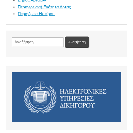
Περιφερειακή Ενότητα Άρτας
Περιφέρεια Ηπείρου
Αναζήτηση
για: