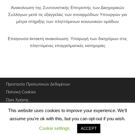
Ανακοίνωση της Συντονιστικής Επιτροπής των Δικηγορικών
Συλλόγων μετά τις εξαγγελίες των συναρμόδιων Υπουργών για
μέτρα στήριξης των πληττόμενων κοινωνικών ομάδων
Επείγουσα έκτακτη ανακοίνωση: Υπαγωγή των δικηγόρων στις
πληττόμενες επαγγελματικές κατηγορίες
Προστασία Προσωπικών Δεδομένων
Πολιτική Cookies
Όροι Χρήσης
This website uses cookies to improve your experience. We'll
assume you're ok with this, but you can opt-out if you wish.
Copyright © 2026
Δικηγορικός Σύλλογος Άρτας
. All Rights Reserved.
Cookie settings
ACCEPT
The Magazine Premium Theme by
bavotasan.com
.