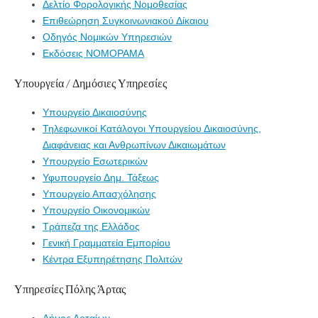
Δελτίο Φορολογικής Νομοθεσίας
Επιθεώρηση Συγκοινωνιακού Δίκαιου
Οδηγός Νομικών Υπηρεσιών
Εκδόσεις ΝΟΜΟΡΑΜΑ
Υπουργεία / Δημόσιες Υπηρεσίες
Υπουργείο Δικαιοσύνης
Τηλεφωνικοί Κατάλογοι Υπουργείου Δικαιοσύνης,
Διαφάνειας και Ανθρωπίνων Δικαιωμάτων
Υπουργείο Εσωτερικών
Υφυπουργείο Δημ. Τάξεως
Υπουργείο Απασχόλησης
Υπουργείο Οικονομικών
Τράπεζα της Ελλάδος
Γενική Γραμματεία Εμπορίου
Κέντρα Εξυπηρέτησης Πολιτών
Υπηρεσίες Πόλης Άρτας
Δήμος Αρταίων