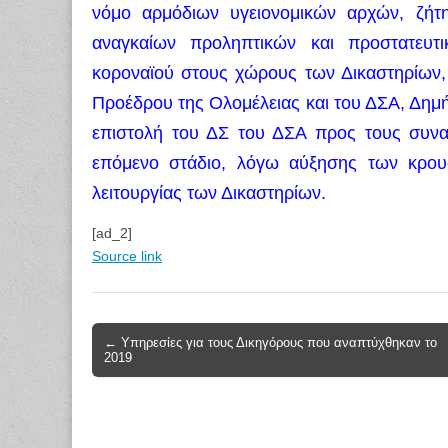
νόμο αρμόδιων υγειονομικών αρχών, ζή
αναγκαίων προληπτικών και προστατευτ
κοροναϊού στους χώρους των Δικαστηρίων,
Προέδρου της Ολομέλειας και του ΔΣΑ, Δημή
επιστολή του ΔΣ του ΔΣΑ προς τους συνα
επόμενο στάδιο, λόγω αύξησης των κρου
λειτουργίας των Δικαστηρίων.
[ad_2]
Source link
Post
← Υπηρεσίες για τους Δικηγόρους που αναπτύχθηκαν το
2019
navigation