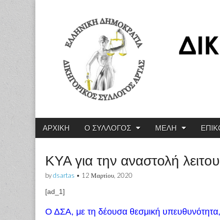
Δικηγορικός Σύλλ
Main
Skip
ΑΡΧΙΚΗ
Ο ΣΥΛΛΟΓΟΣ
ΜΕΛΗ
ΕΠΙΚ
menu
to
content
ΚΥΑ για την αναστολή λειτο
by
dsartas
•
12 Μαρτίου, 2020
[ad_1]
Ο ΔΣΑ, με τη δέουσα θεσμική υπευθυνότητα,